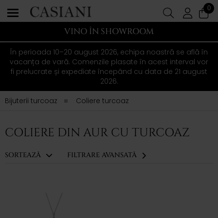
0
VINO ÎN SHOWROOM
În perioada 10–20 august 2026, echipa noastră se află în
vacanța de vară. Comenzile plasate în acest interval vor
fi prelucrate și expediate începând cu data de 21 august
2026.
Bijuterii turcoaz
Coliere turcoaz
COLIERE DIN AUR CU TURCOAZ
SORTEAZĂ
FILTRARE AVANSATĂ