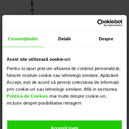
Consimțământ
Detalii
Despre
Colier TIMELESS
Acest site utilizează cookie-uri
Pentru scopuri precum afișarea de conținut personalizat,
aur 18k / onix / turcoaz
folosim module cookie sau tehnologii similare. Apăsând
/ diamante
Accept, ești de acord să permiți colectarea de informații
10.875 lei
prin cookie-uri sau tehnologii similare. Află in sectiunea
Politica de Cookies
mai multe despre cookie-uri,
inclusiv despre posibilitatea retragerii
Acceptă toate