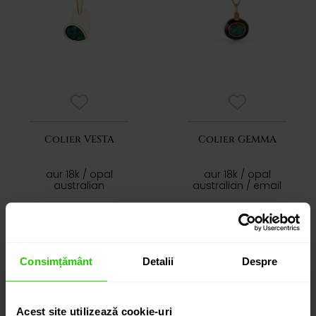
Colier VESTA
Colier GEMMA
aur 18k / opal
aur 18k / opal
australian
australian / email
5.260 lei
6.230 lei
Consimțământ
Detalii
Despre
VÂNDUT
Acest site utilizează cookie-uri