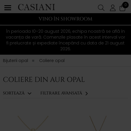
0
VINO ÎN SHOWROOM
În perioada 10–20 august 2026, echipa noastră se află în
vacanța de vară. Comenzile plasate în acest interval vor
fi prelucrate și expediate începând cu data de 21 august
2026.
Bijuterii opal
Coliere opal
COLIERE DIN AUR OPAL
SORTEAZĂ
FILTRARE AVANSATĂ