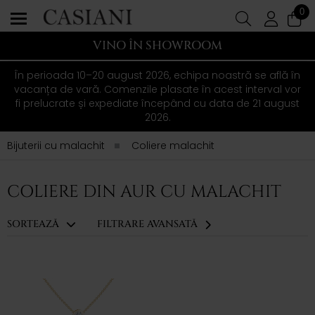
0
VINO ÎN SHOWROOM
În perioada 10–20 august 2026, echipa noastră se află în
vacanța de vară. Comenzile plasate în acest interval vor
fi prelucrate și expediate începând cu data de 21 august
2026.
Bijuterii cu malachit
Coliere malachit
COLIERE DIN AUR CU MALACHIT
SORTEAZĂ
FILTRARE AVANSATĂ