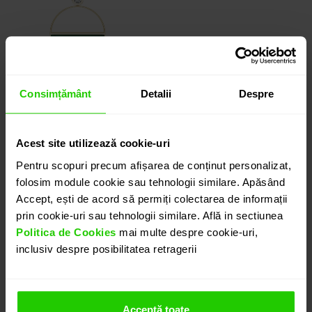
Consimțământ
Detalii
Despre
PANDANTIV ABSOLUTE
Acest site utilizează cookie-uri
Pentru scopuri precum afișarea de conținut personalizat,
aur 18k / malachit /
folosim module cookie sau tehnologii similare. Apăsând
diamant
Accept, ești de acord să permiți colectarea de informații
12.840 lei
prin cookie-uri sau tehnologii similare. Află in sectiunea
Politica de Cookies
mai multe despre cookie-uri,
inclusiv despre posibilitatea retragerii
Acceptă toate