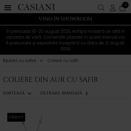
0
VINO ÎN SHOWROOM
În perioada 10–20 august 2026, echipa noastră se află în
vacanța de vară. Comenzile plasate în acest interval vor
fi prelucrate și expediate începând cu data de 21 august
2026.
Bijuterii cu safire
Coliere cu safir
COLIERE DIN AUR CU SAFIR
SORTEAZĂ
FILTRARE AVANSATĂ
VÂNDUT