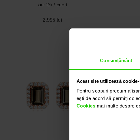
aur 18k / cuart
2.995 lei
Consimțământ
Acest site utilizează cookie-
Pentru scopuri precum afișar
ești de acord să permiți colec
Cookies
mai multe despre coo