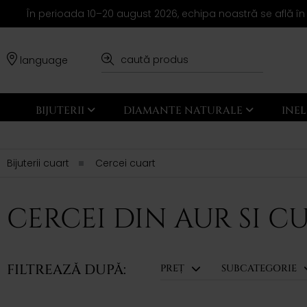
În perioada 10–20 august 2026, echipa noastră se află în
language
BIJUTERII
DIAMANTE NATURALE
INE
Bijuterii cuart
Cercei cuart
CERCEI DIN AUR SI C
FILTREAZĂ DUPĂ:
PREȚ
SUBCATEGORIE