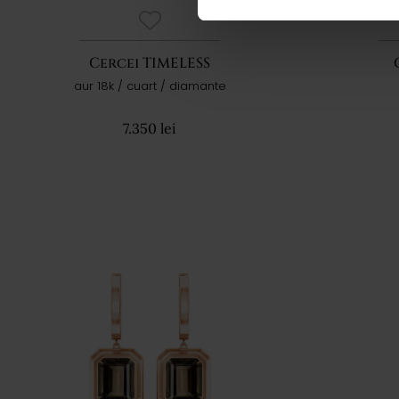
Cercei TIMELESS
aur 18k / cuart / diamante
7.350 lei