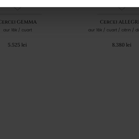
Cercei GEMMA
Cercei ALLEGR
aur 18k / cuart
aur 18k / cuart / citrin /
5.525 lei
8.380 lei