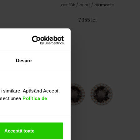
aur 18k / cuart / diamante
7.355 lei
Despre
i similare. Apăsând Accept,
n sectiunea
Politica de
Acceptă toate