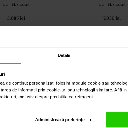
aur 18k / cuart
aur 18k / cuart
3.085 lei
7.030 lei
Detalii
uri
ea de conținut personalizat, folosim module cookie sau tehnologi
tarea de informații prin cookie-uri sau tehnologii similare. Află i
kie-uri, inclusiv despre posibilitatea retragerii
Administrează preferințe