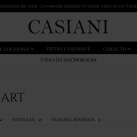
 vacanța de vară. Comenzile plasate în acest interval vor fi pr
PIETRE COLORATE
LE LOGODNĂ
COLECȚII
VINO ÎN SHOWROOM
UART
SORTEAZĂ
FILTRARE AVANSATĂ