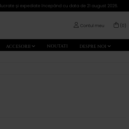
elucrate și expediate începând cu data de 21 august 2026.
Contul meu
(0)
NOUTATI
ACCESORII
DESPRE NOI