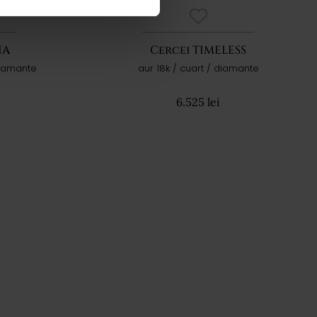
IA
Cercei TIMELESS
 diamante
aur 18k / cuart / diamante
6.525 lei