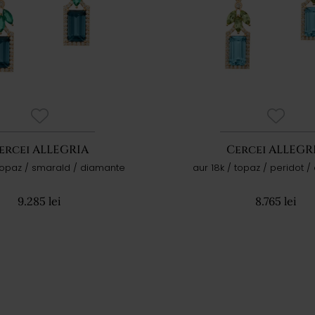
ercei ALLEGRIA
Cercei ALLEGR
 topaz / smarald / diamante
aur 18k / topaz / peridot 
9.285 lei
8.765 lei