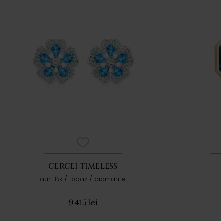
CERCEI TIMELESS
aur 18k / topaz / diamante
9.415 lei