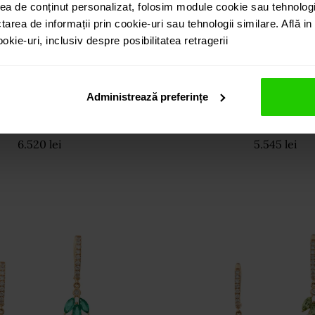
ea de conținut personalizat, folosim module cookie sau tehnologi
tarea de informații prin cookie-uri sau tehnologii similare. Află i
kie-uri, inclusiv despre posibilitatea retragerii
Cercei GEMMA
Cercei GEMM
Administrează preferințe
aur 18k / topaz
aur 18k / topaz
6.520 lei
5.545 lei