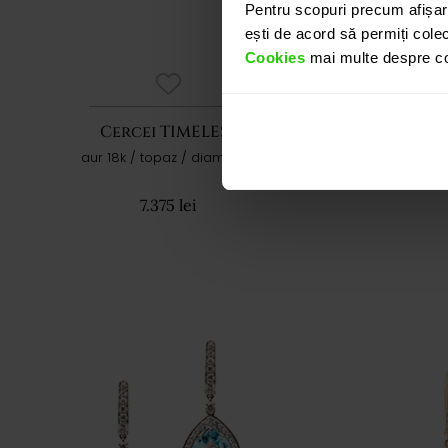
Pentru scopuri precum afișar
ești de acord să permiți colec
Cookies
mai multe despre coo
Cercei TIMELESS
aur 18k / topaz / diamante
7.375 lei