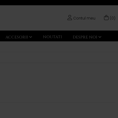
Contul meu
(0)
NOUTATI
ACCESORII
DESPRE NOI