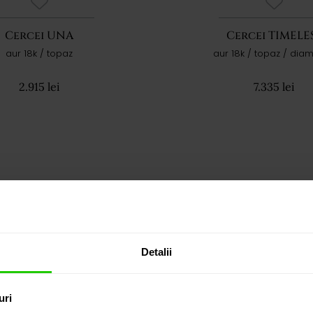
Cercei UNA
Cercei TIMELE
aur 18k / topaz
aur 18k / topaz / dia
2.915 lei
7.335 lei
Detalii
uri