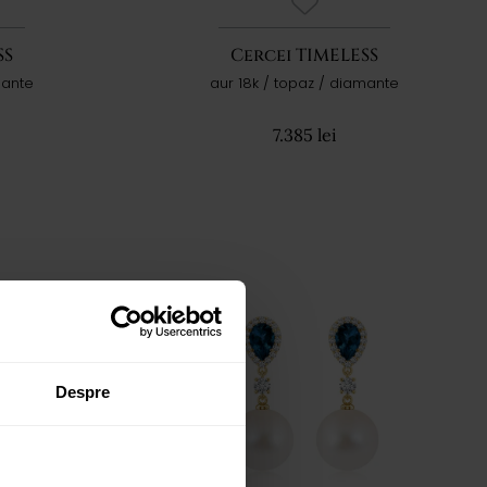
SS
Cercei TIMELESS
mante
aur 18k / topaz / diamante
7.385 lei
Despre