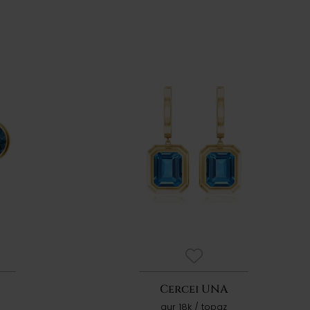
Cercei UNA
aur 18k / topaz