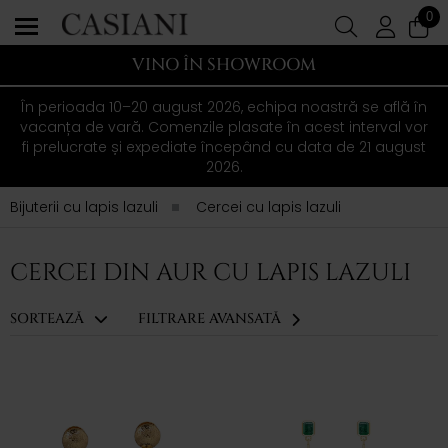
0
VINO ÎN SHOWROOM
În perioada 10–20 august 2026, echipa noastră se află în
vacanța de vară. Comenzile plasate în acest interval vor
fi prelucrate și expediate începând cu data de 21 august
2026.
Bijuterii cu lapis lazuli
Cercei cu lapis lazuli
CERCEI DIN AUR CU LAPIS LAZULI
SORTEAZĂ
FILTRARE AVANSATĂ