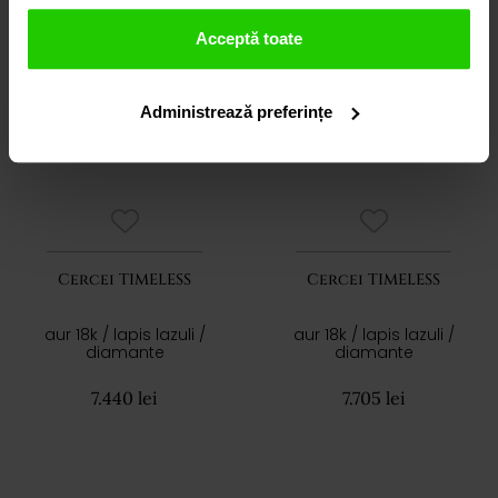
Acceptă toate
Administrează preferințe
Cercei TIMELESS
Cercei TIMELESS
aur 18k / lapis lazuli /
aur 18k / lapis lazuli /
diamante
diamante
7.440 lei
7.705 lei