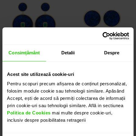
Consimțământ
Detalii
Despre
CERCEI ABSOLUTE
CERCEI ABSOLUTE
Acest site utilizează cookie-uri
Pentru scopuri precum afișarea de conținut personalizat,
aur 18k / lapis lazulli /
aur 18k / lapis lazulli
smarald
folosim module cookie sau tehnologii similare. Apăsând
Accept, ești de acord să permiți colectarea de informații
17.530 lei
5.115 lei
prin cookie-uri sau tehnologii similare. Află in sectiunea
Politica de Cookies
mai multe despre cookie-uri,
inclusiv despre posibilitatea retragerii