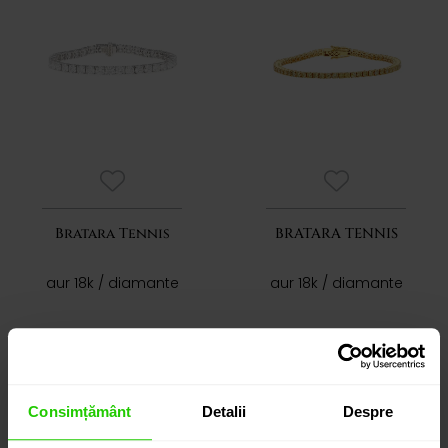
Bratara Tennis
BRATARA TENNIS
aur 18k / diamante
aur 18k / diamante
183.090 lei
41.450 lei
Consimțământ
Detalii
Despre