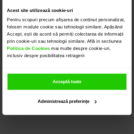
VÂNDUT
VÂNDUT
Acest site utilizează cookie-uri
Pentru scopuri precum afișarea de conținut personalizat,
folosim module cookie sau tehnologii similare. Apăsând
Accept, ești de acord să permiți colectarea de informații
prin cookie-uri sau tehnologii similare. Află in sectiunea
Politica de Cookies
mai multe despre cookie-uri,
inclusiv despre posibilitatea retragerii
BRATARA TENNIS
BRATARA TENNIS
DIAMONDS
DIAMONDS
Acceptă toate
aur 18k / diamante
aur 18k / diamante
Administrează preferințe
VÂNDUT
VÂNDUT