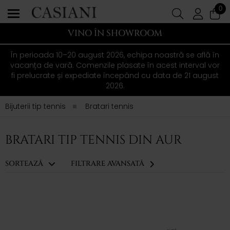
0
VINO ÎN SHOWROOM
În perioada 10–20 august 2026, echipa noastră se află în
vacanța de vară. Comenzile plasate în acest interval vor
fi prelucrate și expediate începând cu data de 21 august
2026.
Bijuterii tip tennis
Bratari tennis
BRATARI TIP TENNIS DIN AUR
SORTEAZĂ
FILTRARE AVANSATĂ