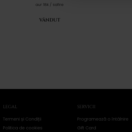
aur 18k / safire
VÂNDUT
LEGAL
SERVICII
Termeni și Condiții
Programează o întâlnire
Politica de cookies
Gift Card