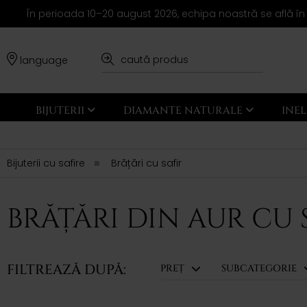
În perioada 10–20 august 2026, echipa noastră se află în
language
BIJUTERII
DIAMANTE NATURALE
INE
Bijuterii cu safire
Brățări cu safir
BRĂȚĂRI DIN AUR CU 
FILTREAZĂ DUPĂ:
PREȚ
SUBCATEGORIE