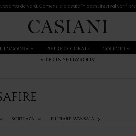
 vacanța de vară. Comenzile plasate în acest interval vor fi pr
PIETRE COLORATE
LE LOGODNĂ
COLECȚII
VINO ÎN SHOWROOM
SAFIRE
SORTEAZĂ
FILTRARE AVANSATĂ