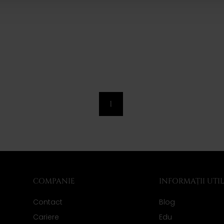
1
COMPANIE
INFORMAȚII UTI
Contact
Blog
Cariere
Edu