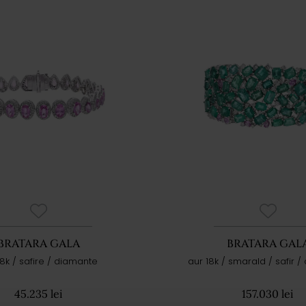
BRATARA GALA
BRATARA GAL
18k / safire / diamante
aur 18k / smarald / safir 
45.235 lei
157.030 lei