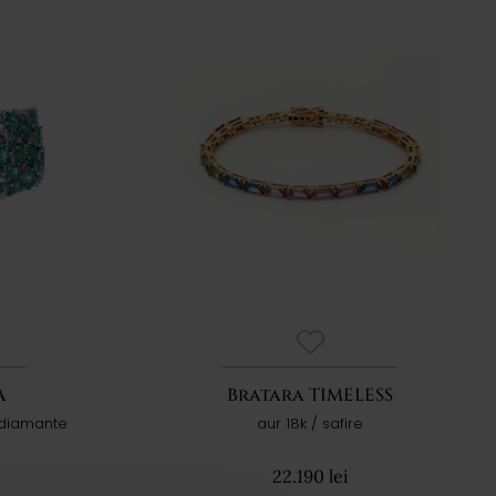
A
Bratara TIMELESS
/ diamante
aur 18k / safire
22.190 lei