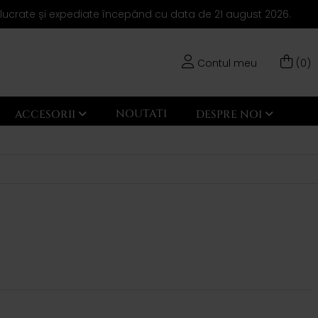
elucrate și expediate începând cu data de 21 august 2026.
Contul meu
(0)
NOUTATI
ACCESORII
DESPRE NOI