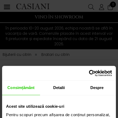
0
VINO ÎN SHOWROOM
În perioada 10–20 august 2026, echipa noastră se află în
vacanța de vară. Comenzile plasate în acest interval vor
fi prelucrate și expediate începând cu data de 21 august
2026.
Bijuterii cu citrin
Bratari cu citrin
BRATARI DIN AUR CU CITRIN
SORTEAZĂ
FILTRARE AVANSATĂ
Consimțământ
Detalii
Despre
Nu am gasit produse pentru selectia
Acest site utilizează cookie-uri
curenta
Pentru scopuri precum afișarea de conținut personalizat,