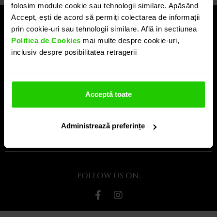
folosim module cookie sau tehnologii similare. Apăsând
Accept, ești de acord să permiți colectarea de informații
LEGAL
prin cookie-uri sau tehnologii similare. Află in sectiunea
SERVICII
Politica de Cookies
mai multe despre cookie-uri,
inclusiv despre posibilitatea retragerii
COMPANIE
INFORMAȚII UTILE
Acceptă toate
ABONEAZA-TE LA NEWSLETTER!
Administrează preferințe
OK
FOLLOW US ON: