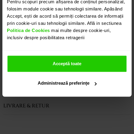
Pentru scopuri precum afișarea de conținut personalizat,
veritabila de crocodil ( certificata CITES) din care
folosim module cookie sau tehnologii similare. Apăsând
este realizat este un garant al durabilitatii. Lantul din
Accept, ești de acord să permiți colectarea de informații
metal impletit cu piele, confera produsului o nota
prin cookie-uri sau tehnologii similare. Află in sectiunea
distinciva si eleganta.
Politica de Cookies
mai multe despre cookie-uri,
Variatii de culori si finisaje sunt disponibile in
inclusiv despre posibilitatea retragerii
colectie, fiecare piesa avand o textura aparte.
Acceptă toate
CARACTERISTICI
Administrează preferințe
INSTRUCȚIUNI ÎNGRIJIRE
LIVRARE & RETUR