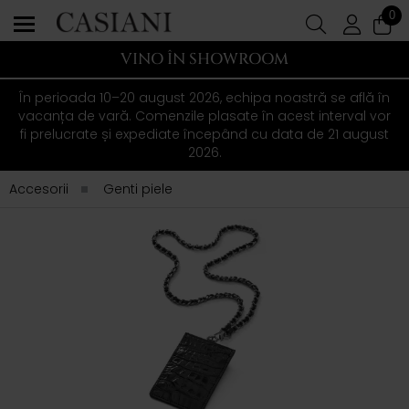
0
VINO ÎN SHOWROOM
În perioada 10–20 august 2026, echipa noastră se află în
vacanța de vară. Comenzile plasate în acest interval vor
fi prelucrate și expediate începând cu data de 21 august
2026.
Accesorii
Genti piele