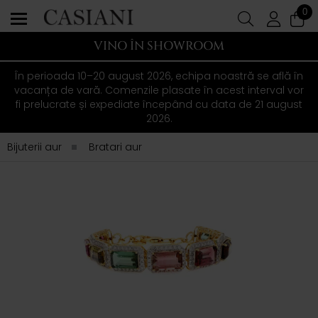
0
VINO ÎN SHOWROOM
În perioada 10–20 august 2026, echipa noastră se află în
vacanța de vară. Comenzile plasate în acest interval vor
fi prelucrate și expediate începând cu data de 21 august
2026.
Bijuterii aur
Bratari aur