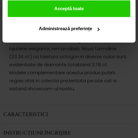
DETALII
Acceptă toate
BRATATA GALA
Administrează preferințe
Realizata cu migala, bratara CASIANI GALA cu
Turmalina si Diamante din aur galben de 18k este o
bijuterie eleganta, remarcabila. Noua turmaline
(23.34 ct.) cu taietura octogon in diverse culori sunt
evidentiate de diamante totalizand 2.78 ct.
Modele complementare acestui produs puteti
regasi atat in colectia prezentata pe site cat si
vizitand showroom-ul nostru.
CARACTERISTICI
INSTRUCȚIUNI ÎNGRIJIRE