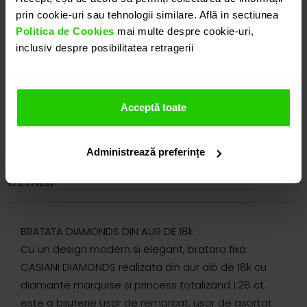
prin cookie-uri sau tehnologii similare. Află in sectiunea
Politica de Cookies
mai multe despre cookie-uri,
inclusiv despre posibilitatea retragerii
Acceptă toate
Administrează preferințe
DETALII
BRATATA DIAMONDS DIN AUR DE 18k
Cu un design modern si elegant, bratara fixa
CASIANI DIAMONDS realizata din aur alb de 18k cu
diamante marquise si princess totalizand 1.28 ct.
este o bijuterie usor de remarcat, usor de asortat