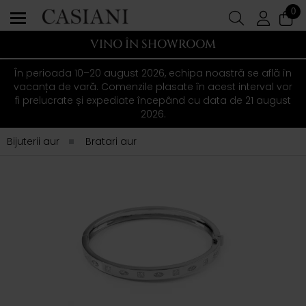
0
VINO ÎN SHOWROOM
În perioada 10–20 august 2026, echipa noastră se află în
vacanța de vară. Comenzile plasate în acest interval vor
fi prelucrate și expediate începând cu data de 21 august
2026.
Bijuterii aur
Bratari aur