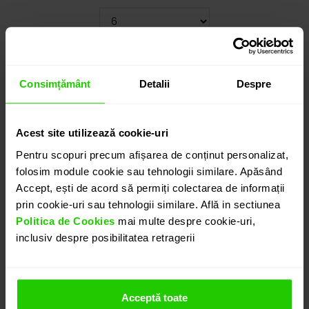
Cauți o altă mărime? CLICK AICI!
18.970
lei
Consimțământ
Detalii
Despre
detalii suplimentare
Acest site utilizează cookie-uri
Pentru scopuri precum afișarea de conținut personalizat,
folosim module cookie sau tehnologii similare. Apăsând
ADAUGĂ ÎN COȘ
Accept, ești de acord să permiți colectarea de informații
prin cookie-uri sau tehnologii similare. Află in sectiunea
Politica de Cookies
mai multe despre cookie-uri,
PROGRAMEAZĂ O ÎNTÂLNIRE
inclusiv despre posibilitatea retragerii
DETALII
Acceptă toate