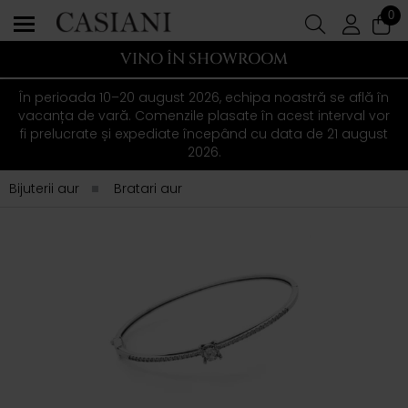
0
VINO ÎN SHOWROOM
În perioada 10–20 august 2026, echipa noastră se află în
vacanța de vară. Comenzile plasate în acest interval vor
fi prelucrate și expediate începând cu data de 21 august
2026.
Bijuterii aur
Bratari aur