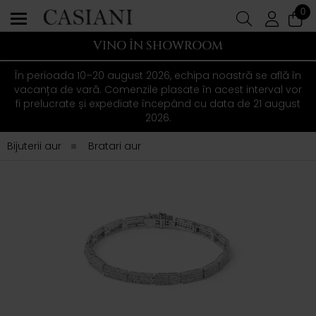
0
VINO ÎN SHOWROOM
În perioada 10–20 august 2026, echipa noastră se află în
vacanța de vară. Comenzile plasate în acest interval vor
fi prelucrate și expediate începând cu data de 21 august
2026.
Bijuterii aur
Bratari aur