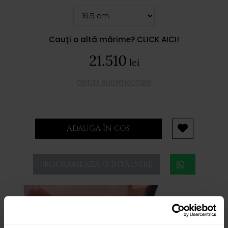
Cauți o altă mărime? CLICK AICI!
21.510
lei
detalii suplimentare
ADAUGĂ ÎN COȘ
PROGRAMEAZĂ O ÎNTÂLNIRE