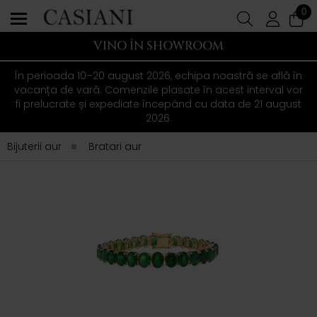
0
VINO ÎN SHOWROOM
În perioada 10–20 august 2026, echipa noastră se află în
vacanța de vară. Comenzile plasate în acest interval vor
fi prelucrate și expediate începând cu data de 21 august
2026.
Bijuterii aur
Bratari aur