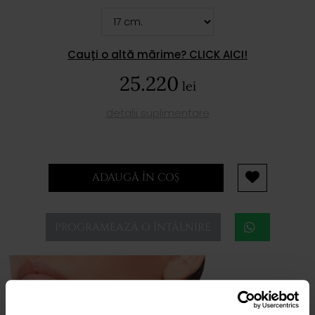
Cauți o altă mărime? CLICK AICI!
25.220
lei
detalii suplimentare
ADAUGĂ ÎN COȘ
PROGRAMEAZĂ O ÎNTÂLNIRE