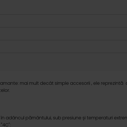
diamante: mai mult decât simple accesorii , ele reprezintă d
elor.
n adâncul pământului, sub presiune și temperaturi extrem
"4C":