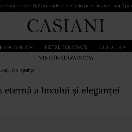
 vacanța de vară. Comenzile plasate în acest interval vor fi pr
PIETRE COLORATE
LE LOGODNĂ
COLECȚII
VINO ÎN SHOWROOM
xului și eleganței
 eternă a luxului și eleganței