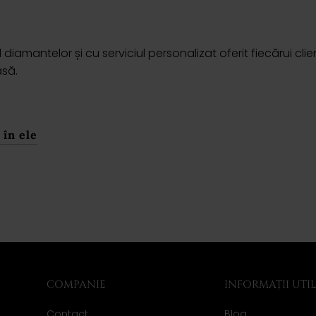
amantelor și cu serviciul personalizat oferit fiecărui clien
asă.
 în ele
COMPANIE
INFORMAȚII UTI
Contact
Blog