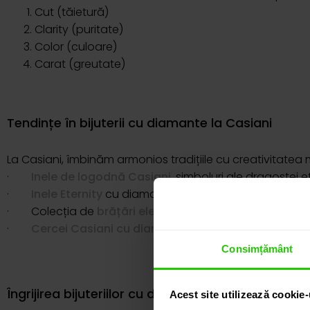
Cut (tăietură)
Clarity (puritate)
Color (culoare)
Carat (greutate)
Tendințe în bijuterii cu diamante la Casiani
La Casiani, îmbinăm armonios tradițiile cu creativitatea
·
Inele de logodnă Casiani
, simboluri ale dragostei 
·
Inele Eternity
cu diamante albe sau colorate, străluci
· Colecția de
brățări elegante: Tennis
, fixe sau mobi
·
Cercei Casiani cu diamante
: creații versatile car
Consimțământ
Îngrijirea bijuteriilor cu diamante Casiani
Acest site utilizează cookie-