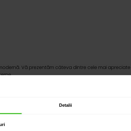
 modernă. Vă prezentăm câteva dintre cele mai apreciate s
eterne
re fără sfârșit
le, pentru orice ocazie
e îmbină eleganța cu rafinamentul
Detalii
uri