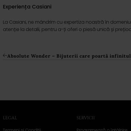
Experiența Casiani
La Casiani, ne mândrim cu expertiza noastră în domeniul di
atenție la detalii, pentru a-ți oferi o piesă unică și prețio
Absolute Wonder – Bijuterii care poartă infinitul
LEGAL
SERVICII
Termeni și Condiții
Programează o întâlnire