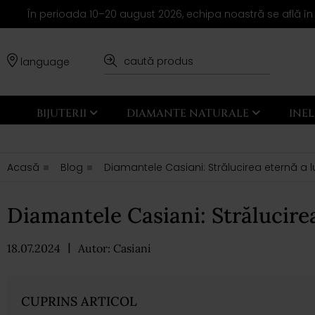
În perioada 10–20 august 2026, echipa noastră se află în
language
BIJUTERII
DIAMANTE NATURALE
INE
Acasă
Blog
Diamantele Casiani: Strălucirea eternă a lu
Diamantele Casiani: Strălucirea
|
18.07.2024
Autor: Casiani
CUPRINS ARTICOL