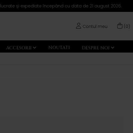
elucrate și expediate începând cu data de 21 august 2026.
Contul meu
(0)
NOUTATI
ACCESORII
DESPRE NOI